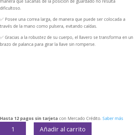
manera que sacarlas de la posición de guardado no resulta
dificultoso.⁣
✅ Posee una correa larga, de manera que puede ser colocada a
través de la mano como pulsera, evitando caídas.⁣
✅ Gracias a la robustez de su cuerpo, el llavero se transforma en un
brazo de palanca para girar la llave sin romperse.⁣
Hasta 12 pagos sin tarjeta
con Mercado Crédito.
Saber más
Adaptador
Añadir al carrito
para