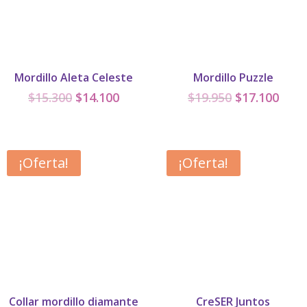
Mordillo Aleta Celeste
Mordillo Puzzle
El
El
El
El
$
15.300
$
14.100
$
19.950
$
17.100
precio
precio
precio
prec
original
actual
original
actu
era:
es:
era:
es:
¡Oferta!
¡Oferta!
$15.300.
$14.100.
$19.950.
$17.
Collar mordillo diamante
CreSER Juntos