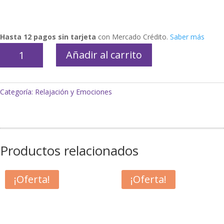
Hasta 12 pagos sin tarjeta
con Mercado Crédito.
Saber más
Collar
Añadir al carrito
mordillo
dino
cantidad
Categoría:
Relajación y Emociones
Productos relacionados
¡Oferta!
¡Oferta!