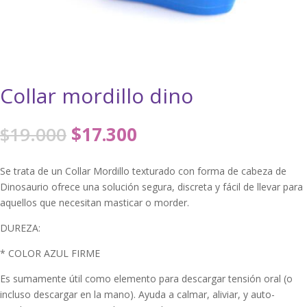
Collar mordillo dino
El
El
$
19.000
$
17.300
precio
precio
original
actual
Se trata de un Collar Mordillo texturado con forma de cabeza de
era:
es:
Dinosaurio ofrece una solución segura, discreta y fácil de llevar para
$19.000.
$17.300.
aquellos que necesitan masticar o morder.
DUREZA:
* COLOR AZUL FIRME
Es sumamente útil como elemento para descargar tensión oral (o
incluso descargar en la mano). Ayuda a calmar, aliviar, y auto-