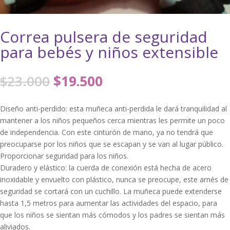
Correa pulsera de seguridad
para bebés y niños extensible
El
El
$
23.000
$
19.500
precio
precio
original
actual
Diseño anti-perdido: esta muñeca anti-perdida le dará tranquilidad al
era:
es:
mantener a los niños pequeños cerca mientras les permite un poco
$23.000.
$19.500.
de independencia. Con este cinturón de mano, ya no tendrá que
preocuparse por los niños que se escapan y se van al lugar público.
Proporcionar seguridad para los niños.
Duradero y elástico: la cuerda de conexión está hecha de acero
inoxidable y envuelto con plástico, nunca se preocupe, este arnés de
seguridad se cortará con un cuchillo. La muñeca puede extenderse
hasta 1,5 metros para aumentar las actividades del espacio, para
que los niños se sientan más cómodos y los padres se sientan más
aliviados.