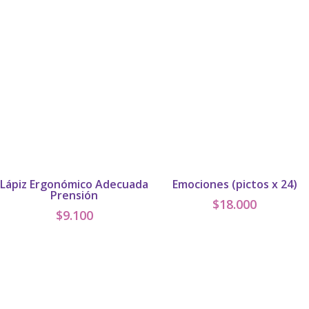
original
actual
era:
es:
$23.000.
$19.500.
Lápiz Ergonómico Adecuada
Emociones (pictos x 24)
Prensión
$
18.000
$
9.100