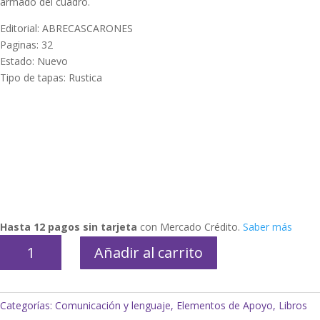
armado del cuadro.
Editorial: ABRECASCARONES
Paginas: 32
Estado: Nuevo
Tipo de tapas: Rustica
Hasta 12 pagos sin tarjeta
con Mercado Crédito.
Saber más
El
Añadir al carrito
calzoncillo
de
Tomás
Categorías:
Comunicación y lenguaje
,
Elementos de Apoyo
,
Libros
(libro)