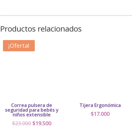
cantidad
Productos relacionados
¡Oferta!
Correa pulsera de
Tijera Ergonómica
seguridad para bebés y
$
17.000
niños extensible
El
El
$
23.000
$
19.500
precio
precio