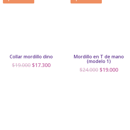
Collar mordillo dino
Mordillo en T de mano
(modelo 1)
El
El
$
19.000
$
17.300
El
El
$
24.000
$
19.000
precio
precio
precio
prec
original
actual
original
actu
era:
es:
era:
es:
$19.000.
$17.300.
$24.000.
$19.