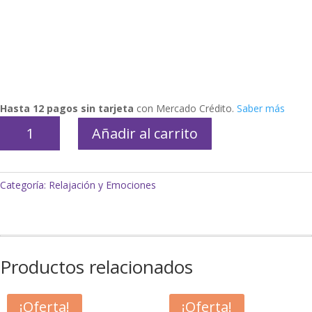
Hasta 12 pagos sin tarjeta
con Mercado Crédito.
Saber más
Emociones
Añadir al carrito
cantidad
Categoría:
Relajación y Emociones
Productos relacionados
¡Oferta!
¡Oferta!