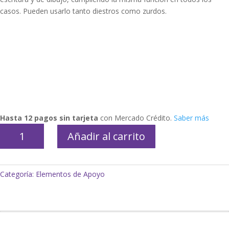
casos. Pueden usarlo tanto diestros como zurdos.
Hasta 12 pagos sin tarjeta
con Mercado Crédito.
Saber más
Grip
Añadir al carrito
1
dedo
cantidad
Categoría:
Elementos de Apoyo