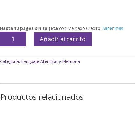
Hasta 12 pagos sin tarjeta
con Mercado Crédito.
Saber más
Juego
Añadir al carrito
Torre
de
Hanoi
Categoría:
Lenguaje Atención y Memoria
Ruibal
Ingenio
cantidad
Productos relacionados