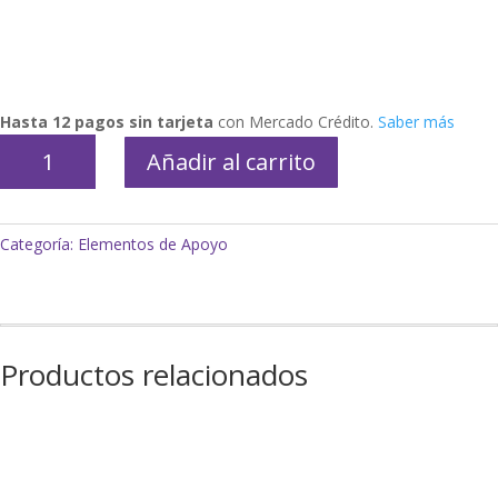
Hasta 12 pagos sin tarjeta
con Mercado Crédito.
Saber más
Lapicera
Añadir al carrito
con
peso
variable
Categoría:
Elementos de Apoyo
cantidad
Productos relacionados