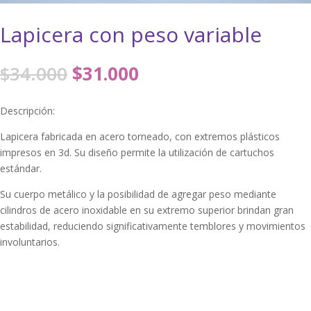
Lapicera con peso variable
El
El
$
34.000
$
31.000
precio
precio
original
actual
Descripción:
era:
es:
$34.000.
$31.000.
Lapicera fabricada en acero torneado, con extremos plásticos
impresos en 3d. Su diseño permite la utilización de cartuchos
estándar.
Su cuerpo metálico y la posibilidad de agregar peso mediante
cilindros de acero inoxidable en su extremo superior brindan gran
estabilidad, reduciendo significativamente temblores y movimientos
involuntarios.