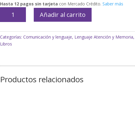
Hasta 12 pagos sin tarjeta
con Mercado Crédito.
Saber más
Mi
Añadir al carrito
libro
de
palabras
Categorías:
Comunicación y lenguaje
,
Lenguaje Atención y Memoria
,
cantidad
Libros
Productos relacionados