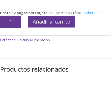
Hasta 12 pagos sin tarjeta
con Mercado Crédito.
Saber más
Regla
Añadir al carrito
Grafomótricidad
cantidad
Categoría:
Cálculo Numeración
Productos relacionados