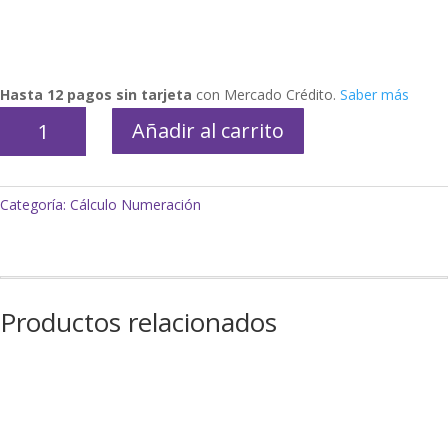
Hasta 12 pagos sin tarjeta
con Mercado Crédito.
Saber más
Reloj
Añadir al carrito
de
madera
encastrable
Categoría:
Cálculo Numeración
"Aprender
la
hora"
cantidad
Productos relacionados