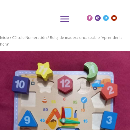
Inicio
/
Cálculo Numeración
/ Reloj de madera encastrable “Aprender la
hora”