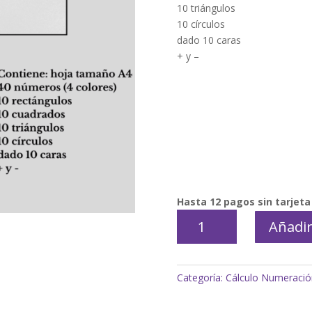
10 triángulos
10 círculos
dado 10 caras
+ y –
Hasta 12 pagos sin tarjeta
Tabla
Añadir
de
valor
posicional
Categoría:
Cálculo Numeració
cantidad