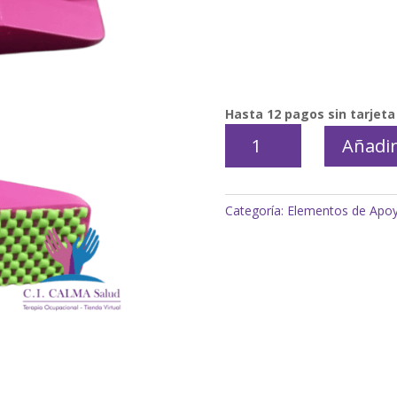
Hasta 12 pagos sin tarjeta
Tijera
Añadir
adaptada
con
base
Categoría:
Elementos de Apo
cantidad