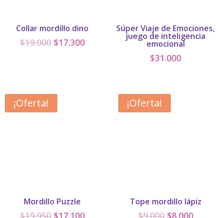
Collar mordillo dino
Súper Viaje de Emociones,
juego de inteligencia
El
El
$
19.000
$
17.300
emocional
precio
precio
$
31.000
original
actual
era:
es:
$19.000.
$17.300.
¡Oferta!
¡Oferta!
Mordillo Puzzle
Tope mordillo lápiz
El
El
El
El
$
19.950
$
17.100
$
9.000
$
8.000