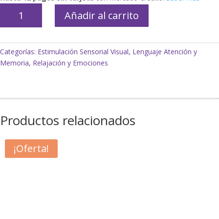
Tutti
Añadir al carrito
Emociones
-
Juego
Categorías:
Estimulación Sensorial Visual
,
Lenguaje Atención y
de
Memoria
,
Relajación y Emociones
Velocidad
de
Procesamiento
y
Atención
Productos relacionados
Visual
cantidad
¡Oferta!