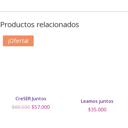
UN
HELADO
cantidad
Productos relacionados
¡Oferta!
CreSER Juntos
Leamos juntos
El
El
$
60.500
$
57.000
$
35.000
precio
precio
original
actual