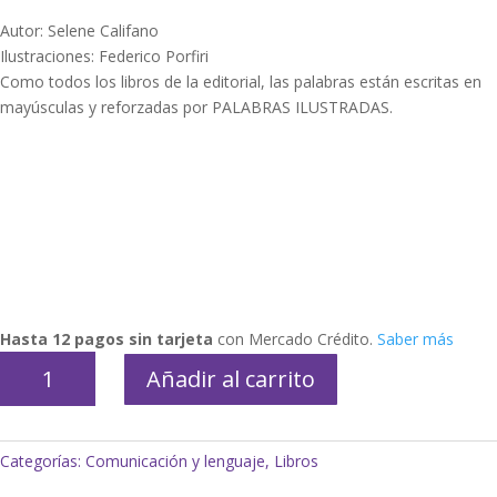
Autor: Selene Califano
Ilustraciones: Federico Porfiri
Como todos los libros de la editorial, las palabras están escritas en
mayúsculas y reforzadas por PALABRAS ILUSTRADAS.
Hasta 12 pagos sin tarjeta
con Mercado Crédito.
Saber más
ANA
Añadir al carrito
Y
MATILDA
-
Categorías:
Comunicación y lenguaje
,
Libros
MONEDAS
PARA