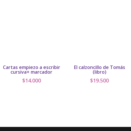
era:
es:
$60.500.
$57.000.
Cartas empiezo a escribir
El calzoncillo de Tomás
cursiva+ marcador
(libro)
$
14.000
$
19.500