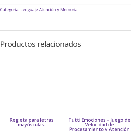
y
Categoría:
Lenguaje Atención y Memoria
secuencias
Pictograma
cantidad
Productos relacionados
Regleta para letras
Tutti Emociones – Juego de
mayúsculas.
Velocidad de
Procesamiento y Atención