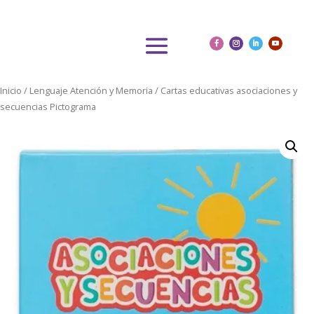
Inicio
/
Lenguaje Atención y Memoria
/ Cartas educativas asociaciones y
secuencias Pictograma