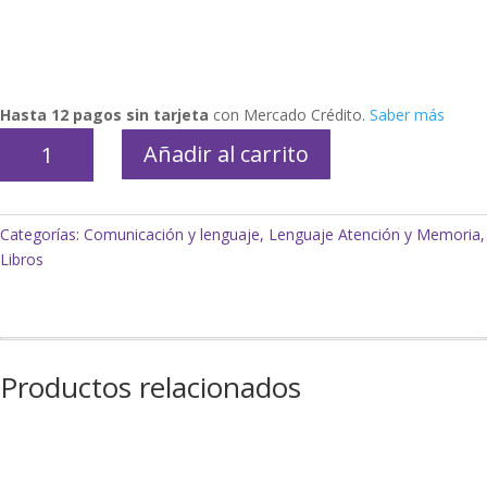
Hasta 12 pagos sin tarjeta
con Mercado Crédito.
Saber más
Cartas
Añadir al carrito
empiezo
a
escribir
Categorías:
Comunicación y lenguaje
,
Lenguaje Atención y Memoria
,
cursiva+
Libros
marcador
cantidad
Productos relacionados