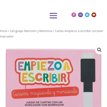
Inicio
/
Lenguaje Atención y Memoria
/ Cartas empiezo a escribir cursiva+
marcador