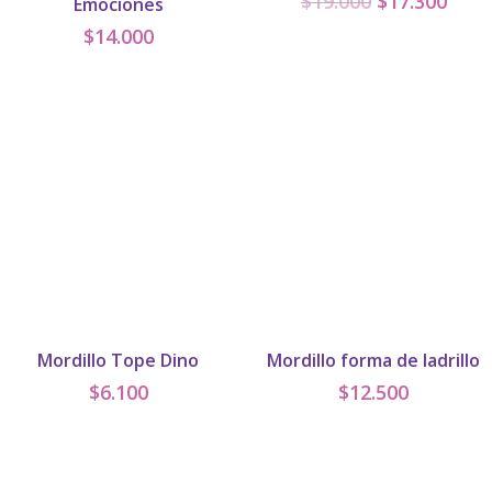
$
19.000
$
17.300
Emociones
precio
prec
$
14.000
original
actu
era:
es:
$19.000.
$17.
Mordillo Tope Dino
Mordillo forma de ladrillo
$
6.100
$
12.500