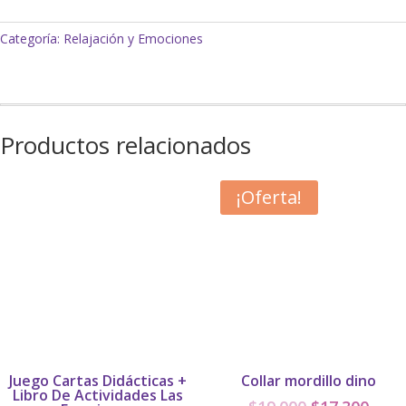
robot
cantidad
Categoría:
Relajación y Emociones
Productos relacionados
¡Oferta!
Juego Cartas Didácticas +
Collar mordillo dino
Libro De Actividades Las
El
El