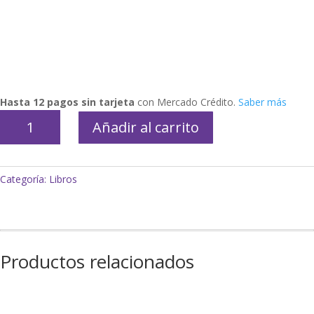
Hasta 12 pagos sin tarjeta
con Mercado Crédito.
Saber más
Cuadernillo
Añadir al carrito
de
Mandalas
CALMASalud
Categoría:
Libros
cantidad
Productos relacionados