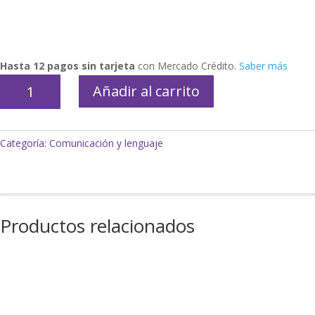
Hasta 12 pagos sin tarjeta
con Mercado Crédito.
Saber más
Empiezo
Añadir al carrito
a
escribir
imprenta
Categoría:
Comunicación y lenguaje
Cartas
Didácticas
cantidad
Productos relacionados