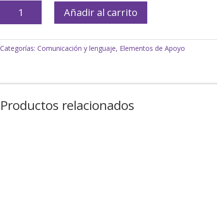
Ir
Añadir al carrito
al
baño
(pictos
Categorías:
Comunicación y lenguaje
,
Elementos de Apoyo
x
19)
cantidad
Productos relacionados