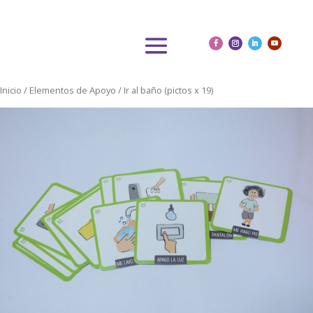
Inicio
/
Elementos de Apoyo
/ Ir al baño (pictos x 19)