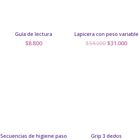
Guía de lectura
Lapicera con peso variable
El
El
$
8.800
$
34.000
$
31.000
precio
prec
original
actu
era:
es:
$34.000.
$31.
Secuencias de higiene paso
Grip 3 dedos