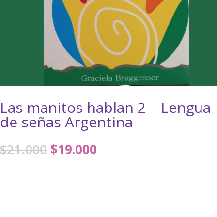
Las manitos hablan 2 – Lengua
de señas Argentina
El
El
$
21.000
$
19.000
precio
precio
original
actual
era:
es:
$21.000.
$19.000.