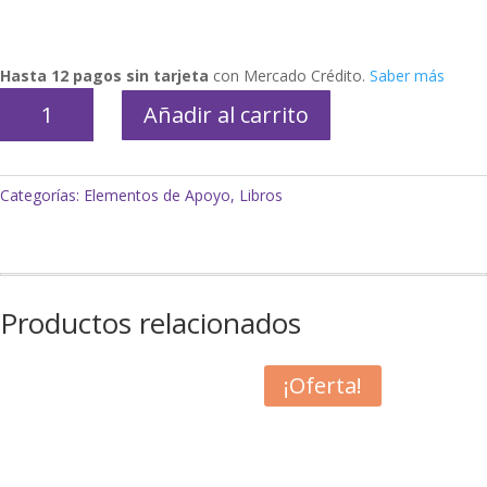
Hasta 12 pagos sin tarjeta
con Mercado Crédito.
Saber más
Las
Añadir al carrito
manitos
hablan
2
Categorías:
Elementos de Apoyo
,
Libros
-
Lengua
de
señas
Argentina
Productos relacionados
cantidad
¡Oferta!