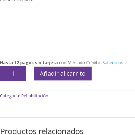
Hasta 12 pagos sin tarjeta
con Mercado Crédito.
Saber más
Rueda
Añadir al carrito
de
pronosupinación
cantidad
Categoría:
Rehabilitación
Productos relacionados