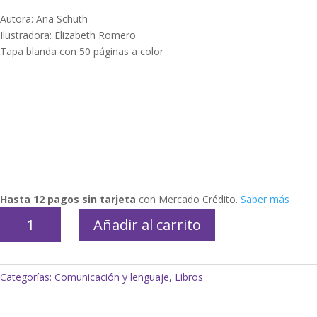
Autora: Ana Schuth
Ilustradora: Elizabeth Romero
Tapa blanda con 50 páginas a color
Hasta 12 pagos sin tarjeta
con Mercado Crédito.
Saber más
Hola
Añadir al carrito
Doctor
2
cantidad
Categorías:
Comunicación y lenguaje
,
Libros