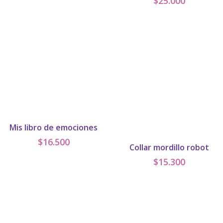
$
25.000
precio
precio
original
actual
era:
es:
$17.000.
$15.000.
Mis libro de emociones
$
16.500
Collar mordillo robot
$
15.300