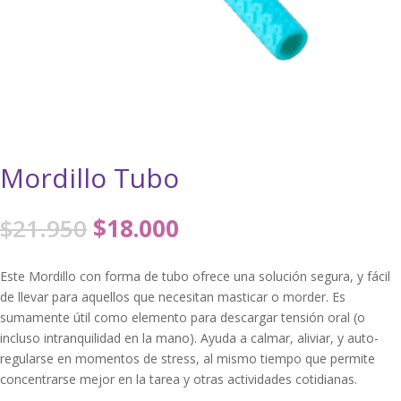
Mordillo Tubo
El
El
$
21.950
$
18.000
precio
precio
original
actual
Este Mordillo con forma de tubo ofrece una solución segura, y fácil
era:
es:
de llevar para aquellos que necesitan masticar o morder. Es
$21.950.
$18.000.
sumamente útil como elemento para descargar tensión oral (o
incluso intranquilidad en la mano). Ayuda a calmar, aliviar, y auto-
regularse en momentos de stress, al mismo tiempo que permite
concentrarse mejor en la tarea y otras actividades cotidianas.