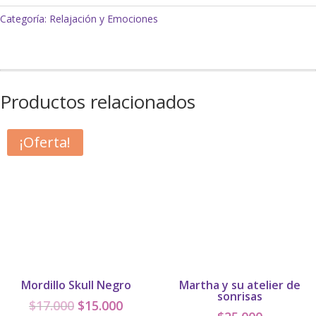
Categoría:
Relajación y Emociones
Productos relacionados
¡Oferta!
Mordillo Skull Negro
Martha y su atelier de
sonrisas
El
El
$
17.000
$
15.000